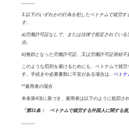
………
3.以下のいずれかの行為を犯したベトナムで就労する外国人
す。
a)労働許可証なしで、または法律で規定されてい
合。
b)無効となった労働許可証、又は労働許可証発給不
このような罰則を避けるためにも、ベトナムで就労
す。手続きや必要書類に不安がある場合は、
ベトナ
**雇用者の場合
本条第4項に基づき、雇用者は以下のように処罰さ
「第31条： ベトナムで就労する外国人に関する規
………