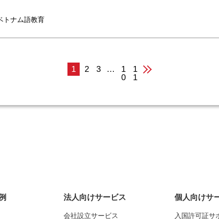
ベトナム語教育
1
2
3
…
1
1
0
1
例
法人向けサービス
個人向けサ
会社設立サービス
入国許可証サ