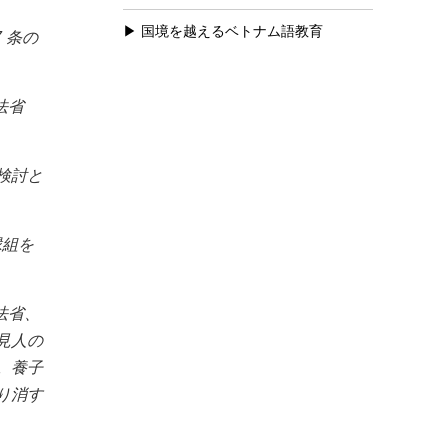
国境を越えるベトナム語教育
7 条の
法省
検討と
縁組を
法省、
見人の
。養子
り消す