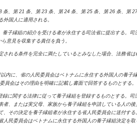
8 条、第 21 条、第 23 条、第 24 条、第 25 条、第 26 条、第 2
る外国人に適用される。
、養子縁組の紹介を受ける者が永住する司法省に提出する。司
物から意見を収集する責任を負う。
定される条件を完全に満たしているとみなした場合、法務省は
5 日以内に、省の人民委員会はベトナムに永住する外国人の養子
民委員会はその理由を明確に記載し書面で回答するものとする。
事登録に関する法律に従って養子縁組を登録するものとする。司
表者、または実父母、家族から養子縁組を申請している人の後
て、その決定を養子縁組者が永住する省人民委員会に送付する
省人民委員会はベトナムに永住する外国人の養子縁組決定を取