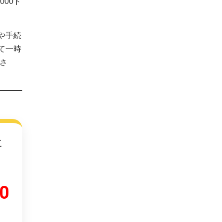
00ド
や手続
て一時
さ
に
0