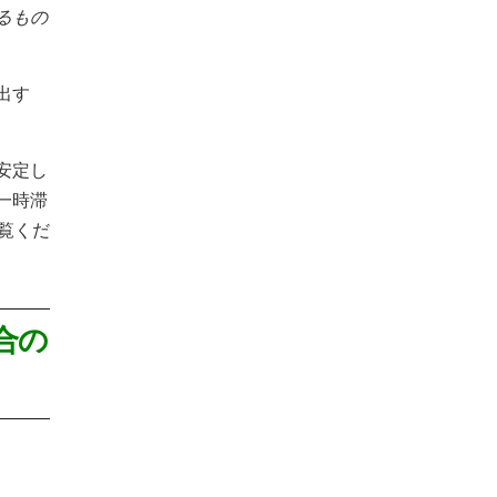
るもの
出す
安定し
一時滞
覧くだ
合の