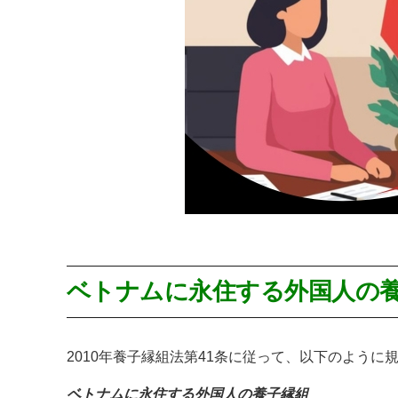
ベトナムに永住する外国人の養
2010年養子縁組法第41条に従って、以下のように
ベトナムに永住する外国人の養子縁組