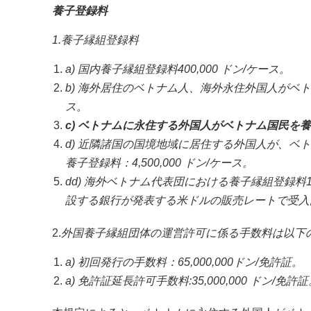
養子登録料
1.
養子縁組登録料
a) 国内養子縁組登録料400,000 ドン/ケース。
b) 海外居住のベトナム人、海外永住外国人がベトナ
ス。
c) ベトナムに永住する外国人がベトナム国民を養子
d) 近隣諸国の国境地域に居住する外国人が、
養子登録料：4,500,000 ドン/ケース。
dd) 海外ベトナム代表団における養子縁組登録
設する銀行が発表する米ドルの販売レートで受入
2.
外国養子縁組団体の運営許可に係る手数料は以下
a) 初回発行の手数料：65,000,000ドン/免許証。
a) 免許証延長許可手数料:35,000,000 ドン/免許