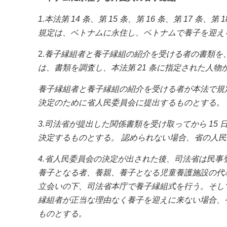
1.本法第 14 条、第 15 条、第 16 条、第 17 条、第 1
規定は、ベトナムに永住し、ベトナムで養子を迎え
2.
養子縁組者と養子縁組の紹介を受ける者の書類を
は、書類を調査し、本法第 21 条に指定された人
養子縁組者と養子縁組の紹介を受ける者が本法で規
決定のために省人民委員会に提出するものとする。
3.司法省が提出した関係書類を受け取ってから 1
決定するものとする。 認められない場合、省の人
4.省人民委員会の決定が出された後、司法省は民
養子となる者、養親、養子となる児童養護施設の代
立会いの下、司法省本庁で養子縁組式を行う。そし
縁組者が正当な理由なく養子を迎えに来ない場合、
ものとする。