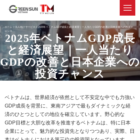
ホーム
»
法人向けサービス
»
2025年ベトナムGDP成長と経済展望｜一人当たりGDPの改善と日本企業への投資チ
ャンス
2025年ベトナムGDP成長
と経済展望｜一人当たり
GDPの改善と日本企業への
投資チャンス
ベトナムは、世界経済が依然として不安定な中でも力強い
GDP成長を背景に、東南アジアで最もダイナミックな経
済のひとつとしての地位を確立しています。野心的な
GDP目標と大胆な改革を推進するベトナムは、特に日本
企業にとって、魅力的な投資先となりつつあり、実際、日
本はベトナムにおける第三位の投資国となっています。