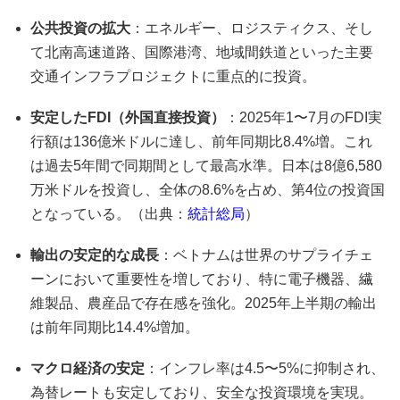
公共投資の拡大
：エネルギー、ロジスティクス、そし
て北南高速道路、国際港湾、地域間鉄道といった主要
交通インフラプロジェクトに重点的に投資。
安定した
FDI
（外国直接投資）
：2025年1〜7月のFDI実
行額は136億米ドルに達し、前年同期比8.4%増。これ
は過去5年間で同期間として最高水準。日本は8億6,580
万米ドルを投資し、全体の8.6%を占め、第4位の投資国
となっている。（出典：
統計総局
）
輸出の安定的な成長
：ベトナムは世界のサプライチェ
ーンにおいて重要性を増しており、特に電子機器、繊
維製品、農産品で存在感を強化。2025年上半期の輸出
は前年同期比14.4%増加。
マクロ経済の安定
：インフレ率は4.5〜5%に抑制され、
為替レートも安定しており、安全な投資環境を実現。