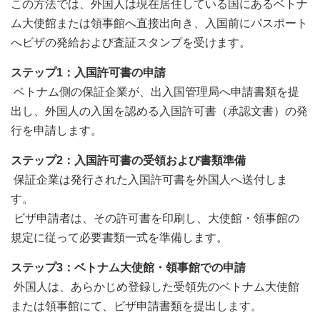
この方法では、外国人は現在居住している国にあるベトナ
ム大使館または領事館へ直接出向き、入国前にパスポート
へビザの発給および査証スタンプを受けます。
ステップ
1
：入国許可書の申請
ベトナム側の保証企業が、出入国管理局へ申請書類を提
出し、外国人の入国を認める入国許可書（承認文書）の発
行を申請します。
ステップ
2
：入国許可書の受領および書類準備
保証企業は発行された入国許可書を外国人へ送付しま
す。
ビザ申請者は、その許可書を印刷し、大使館・領事館の
規定に従って必要書類一式を準備します。
ステップ
3
：ベトナム大使館・領事館での申請
外国人は、あらかじめ登録した受領先のベトナム大使館
または領事館にて、ビザ申請書類を提出します。