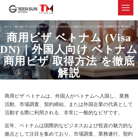
ホーム
»
個人向けサービス
»
商用ビザ ベトナム (Visa DN)｜外国人向け ベトナム 商用ビザ 取得方法 を徹底解説
商用ビザ ベトナム (Visa
DN)｜外国人向け ベトナム
商用ビザ 取得方法 を徹底
解説
商用ビザ ベトナムは、外国人がベトナムへ入国し、業務
活動、市場調査、契約締結、または外国企業の代表として
活動する際に利用される、非常に一般的なビザです。
近年、ベトナムは国際的なビジネスおよび投資の魅力的な
拠点として注目を集めており、市場調査、業務遂行、契約