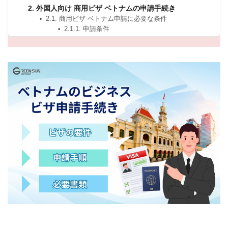
2. 外国人向け 商用ビザ ベトナムの申請手続き
2.1. 商用ビザ ベトナム申請に必要な条件
2.1.1. 申請条件
2.1.2. 商用ビザ（DN）での ベトナム入国 必要書
類
2.2. 商用ビザ ベトナムの申請手順
2.2.1. 海外のベトナム大使館・領事館で申請する
場合
2.2.2. ベトナムの空港で商用ビザを受領する場合
3. 2025年最新｜商用ビザ ベトナムに関する重要な注意
点
3.1. 商用ビザ ベトナムで就労は可能か？
3.2. Visa DNから始める ベトナム 長期滞在 方法
3.3. 商用ビザ ベトナム申請を円滑に進めるためのポイ
ント
よくある質問（FAQ）