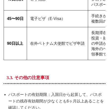
パスポー
手続きが
45〜90日
電子ビザ（E-Visa）
複数回の
長期滞在
投資・就
90日以上
在外ベトナム大使館でビザ申請
の申請が
海外のベ
領事館で
3.3.
その他の注意事項
パスポートの有効期限：入国日から起算して、パスポ
ートの残存有効期間が少なくとも6ヶ月以上あることを
確認してください。