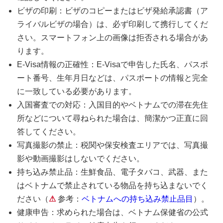
ビザの印刷：ビザのコピーまたはビザ発給承認書（ア
ライバルビザの場合）は、必ず印刷して携行してくだ
さい。スマートフォン上の画像は拒否される場合があ
ります。
E-Visa情報の正確性：E-Visaで申告した氏名、パスポ
ート番号、生年月日などは、パスポートの情報と完全
に一致している必要があります。
入国審査での対応：入国目的やベトナムでの滞在先住
所などについて尋ねられた場合は、簡潔かつ正直に回
答してください。
写真撮影の禁止：税関や保安検査エリアでは、写真撮
影や動画撮影はしないでください。
持ち込み禁止品：生鮮食品、電子タバコ、武器、また
はベトナムで禁止されている物品を持ち込まないでく
ださい（
⚠
参考：
ベトナムへの持ち込み禁止品目
）。
健康申告：求められた場合は、ベトナム保健省の公式