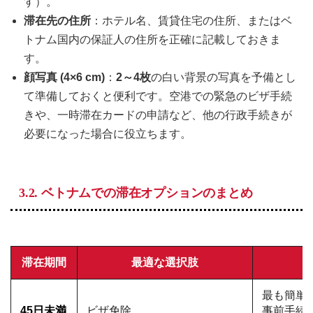
す）。
滞在先の住所
：ホテル名、賃貸住宅の住所、またはベ
トナム国内の保証人の住所を正確に記載しておきま
す。
顔写真 (4×6 cm)
：
2～4枚
の白い背景の写真を予備とし
て準備しておくと便利です。空港での緊急のビザ手続
きや、一時滞在カードの申請など、他の行政手続きが
必要になった場合に役立ちます。
3.2.
ベトナムでの滞在オプションのまとめ
滞在期間
最適な選択肢
最も簡単
45日未満
ビザ免除
事前手続