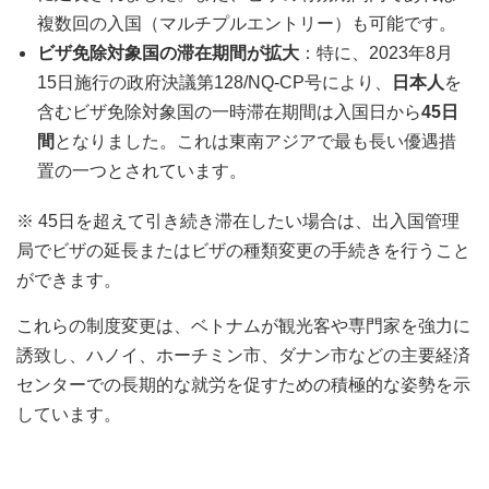
複数回の入国（マルチプルエントリー）も可能です。
ビザ免除対象国の滞在期間が拡大
：特に、2023年8月
15日施行の政府決議第128/NQ-CP号により、
日本人
を
含むビザ免除対象国の一時滞在期間は入国日から
45日
間
となりました。これは東南アジアで最も長い優遇措
置の一つとされています。
※ 45日を超えて引き続き滞在したい場合は、出入国管理
局でビザの延長またはビザの種類変更の手続きを行うこと
ができます。
これらの制度変更は、ベトナムが観光客や専門家を強力に
誘致し、ハノイ、ホーチミン市、ダナン市などの主要経済
センターでの長期的な就労を促すための積極的な姿勢を示
しています。