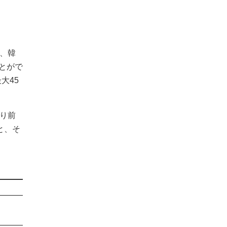
、韓
とがで
大45
より前
と、そ