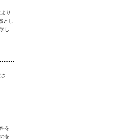
はより
然とし
学し
ださ
件を
のを