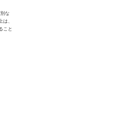
特別な
上は、
ること