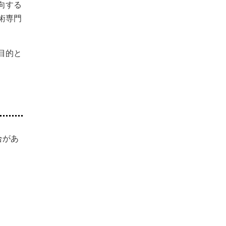
向する
術専門
目的と
合があ