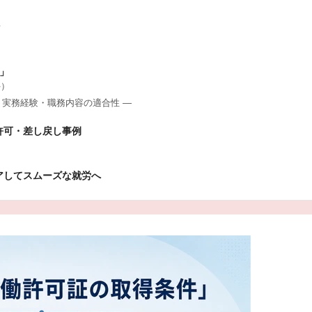
者
件」
件）
歴・実務経験・職務内容の適合性 ―
許可・差し戻し事例
アしてスムーズな就労へ